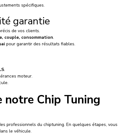
ustements spécifiques.
ité garantie
écis de vos clients.
e, couple, consommation
.
sai
 pour garantir des résultats fiables.
LS
.
lérances moteur.
cule.
 notre Chip Tuning 
 des professionnels du chiptuning. En quelques étapes, vous 
dans le véhicule.