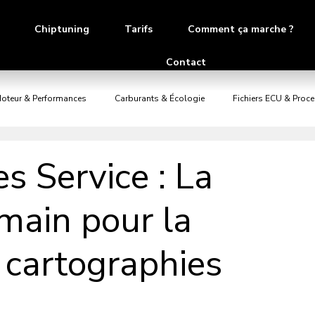
Chiptuning
Tarifs
Comment ça marche ?
Contact
Moteur & Performances
Carburants & Écologie
Fichiers ECU & Proc
s Service : La
 main pour la
 cartographies