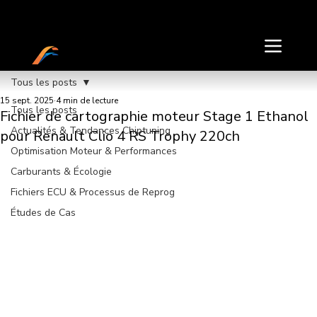
TUNE MY SOFT
Tous les posts
15 sept. 2025
4 min de lecture
Tous les posts
Fichier de cartographie moteur Stage 1 Ethanol
Actualités & Tendances Chiptuning
pour Renault Clio 4 RS Trophy 220ch
Optimisation Moteur & Performances
Carburants & Écologie
Fichiers ECU & Processus de Reprog
Études de Cas