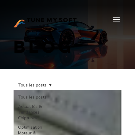
TUNE MY SOFT
Blog
Tous les posts
Tous les posts
Actualités &
Tendances
Chiptuning
Optimisation
Moteur &