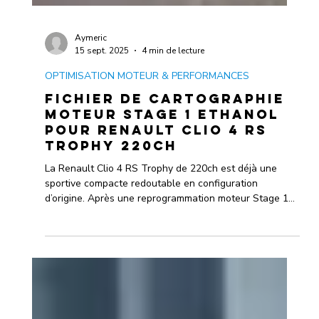
Aymeric
15 sept. 2025
4 min de lecture
OPTIMISATION MOTEUR & PERFORMANCES
Fichier de cartographie
moteur Stage 1 Ethanol
pour Renault Clio 4 RS
Trophy 220ch
La Renault Clio 4 RS Trophy de 220ch est déjà une
sportive compacte redoutable en configuration
d’origine. Après une reprogrammation moteur Stage 1
Éthanol (E85) réalisée par Tune My Soft, ses
performances atteignent 258ch et 386Nm, offrant des
accélérations plus franches, des reprises
impressionnantes et une réduction significative du coût